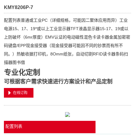
KMY8206P-7
配置列表普通或工业PC（详细规格，可能因二聚体应用而异）工业
电源15、17、19*或以上工业显示器TFT液晶显示器15-17、19或以
上防破坏（6mr厚度）EMV认证的电动磁性混色卡读卡器金属加密密
码键盘/EPP现金接受器（现金接受器可能因不同的钞票而有所不
同。）热敏收据打印机，8Omm纸张，自动切割RFID读卡器条码扫
描器图书借
专业化定制
可根据客户需求快速进行方案设计和产品定制
在线订购
配置列表