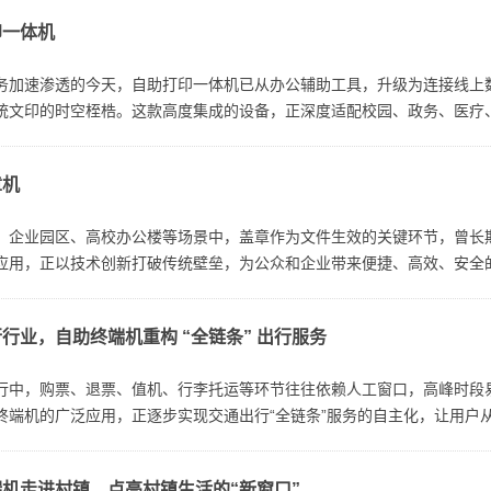
印一体机
务加速渗透的今天，自助打印一体机已从办公辅助工具，升级为连接线上数
统文印的时空桎梏。这款高度集成的设备，正深度适配校园、政务、医疗
章机
、企业园区、高校办公楼等场景中，盖章作为文件生效的关键环节，曾长
应用，正以技术创新打破传统壁垒，为公众和企业带来便捷、高效、安全的盖
行业，自助终端机重构 “全链条” 出行服务
行中，购票、退票、值机、行李托运等环节往往依赖人工窗口，高峰时段
端机的广泛应用，正逐步实现交通出行“全链条”服务的自主化，让用户从“被
机走进村镇，点亮村镇生活的“新窗口”