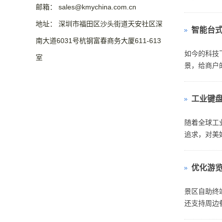
邮箱： sales@kmychina.com.cn
往缴纳水电费
地址： 深圳市福田区沙头街道天安社区深
智能台
南大道6031号杭钢富春商务大厦611-613
如今的科技
室
景，给商户
传统台式收银
工业键
随着全球工
追求，对美
优化游
景区自助终
还支持周边
照提示完成身