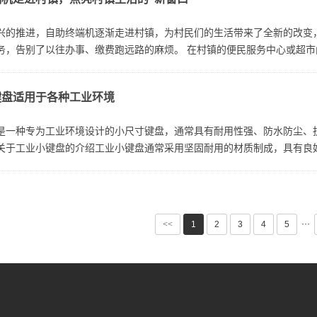
兴的推进，自助终端机逐渐走进村镇，为村民们的生活带来了全新的改变，
务，告别了以往办事、缴费跑远路的麻烦。 在村镇的便民服务中心或超市门
键盘适用于各种工业环境
是一种专为工业环境设计的小尺寸键盘，通常具有耐用性强、防水防尘、
关于工业小键盘的介绍工业小键盘通常采用坚固耐用的材质制成，具有良
相对较小，方便安装在狭小空间内，同...
···
<<
1
2
3
4
5