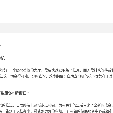
讯
询机
您站在一个熙熙攘攘的大厅，需要快速获取某个信息，而无需排队等待或
，让这一切变得可能。即时查询，效率翻倍：自助查询机的核心优势在于
图书馆藏书，用户只需轻触屏幕，即可...
生活的“新窗口”
兴的推进，自助终端机逐渐走进村镇，为村民们的生活带来了全新的改变，
务，告别了以往办事、缴费跑远路的麻烦。 在村镇的便民服务中心或超