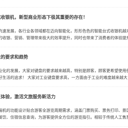
、...
式收银机，新型商业形态下极其重要的存在！
飞速发展，各行业各领域都在迈向智能化，形形色色的智能台式收银机越
的收银、营销、管理带来极大的效率提升，同时也带来了消费者的体验提升。
机，并...
盘的要求和趋势
业化的发展，大家对键盘的要求越来越高，特别是顾客，顾客更希望使用
好生活的追求！ 大家对工业键盘要求高，一方面由于工业的难度越来越大，
览体验，激活文旅服务新活力
端机的功能设计贴合游客全游览周期需求，涵盖门票购买、票务打印、景
餐饮、住宿信息查询，为游客提供全方位的游览指引。相较于传统人工售
份验证、支付...