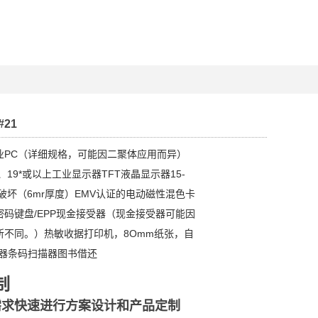
#21
业PC（详细规格，可能因二聚体应用而异）
、19*或以上工业显示器TFT液晶显示器15-
防破坏（6mr厚度）EMV认证的电动磁性混色卡
码键盘/EPP现金接受器（现金接受器可能因
所不同。）热敏收据打印机，8Omm纸张，自
卡器条码扫描器图书借还
制
需求快速进行方案设计和产品定制