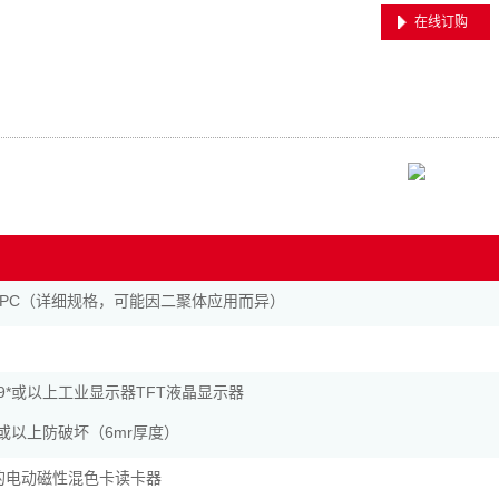
在线订购
PC（详细规格，可能因二聚体应用而异）
19*或以上工业显示器TFT液晶显示器
19或以上防破坏（6mr厚度）
证的电动磁性混色卡读卡器