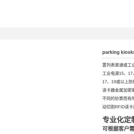
parking kiosk
置列表普通或工
工业电源15、17
17、19或以上
读卡器金属加密密
不同的钞票而有
动切割RFID读
专业化定
可根据客户