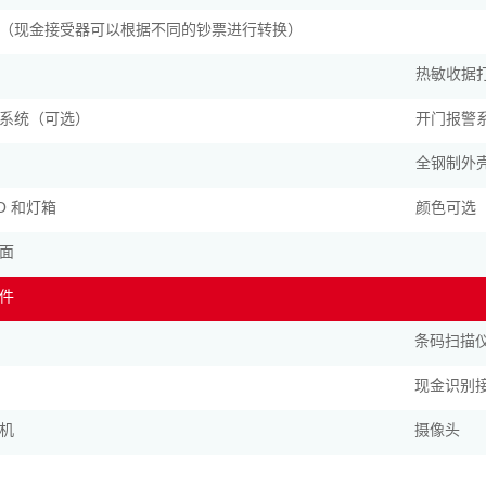
（现金接受器可以根据不同的钞票进行转换）
热敏收据
系统（可选）
开门报警
全钢制外
GO 和灯箱
颜色可选
面
件
条码扫描
现金识别
机
摄像头