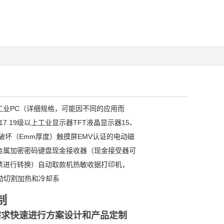
工业PC（详细规格，可能因不同的应用而
17.19级以上工业显示器TFT液晶显示器15、
防破坏（Emm厚度）触摸屏EMV认证的电动磁
金属加密密码键盘现金接收器（现金接受器可
票进行转换）自动取款机热敏收据打印机，
动切割加热和冷却系
制
需求快速进行方案设计和产品定制