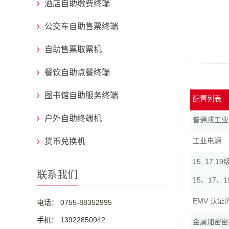
酒店自助缴费终端
公交车自助售票终端
自助售票取票机
餐饮自助点餐终端
图书馆自助服务终端
配置列表
户外自助终端机
普通或工业
工业电源
货币兑换机
15, 17
联系我们
15、17
EMV 认
电话： 0755-88352995
手机： 13922850942
金属加密密