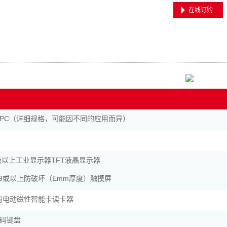
在线订购
PC（详细规格，可能因不同的应用而异）
.19级以上工业显示器TFT液晶显示器
、19或以上防破坏（Emm厚度）触摸屏
证的电动磁性智能卡读卡器
码键盘