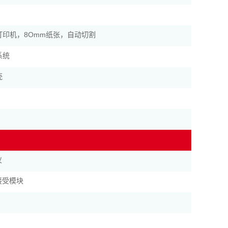
打印机，8Omm纸张，自动切割
系统
壳
仪
接受模块