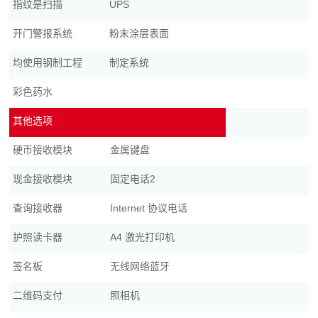
指纹是扫描
UPS
开门警报系统
粉末涂层表面
均使用钢制工程
制定系统
彩色药水
其他选项
硬币接收模块
金属键盘
现金接收模块
固定电话2
查询接收器
Internet 协议电话
护照读卡器
A4 激光打印机
签名板
无线网络蓝牙
二维码支付
照相机