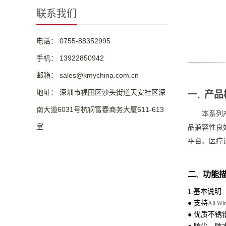
联系我们
电话： 0755-88352995
手机： 13922850942
邮箱： sales@kmychina.com.cn
地址： 深圳市福田区沙头街道天安社区深
一
产品
、
南大道6031号杭钢富春商务大厦611-613
本系列
室
品兼容性良
平台、医疗
二
功能描
、
1.
基本说明
● 支持
All Wi
● 优质不锈