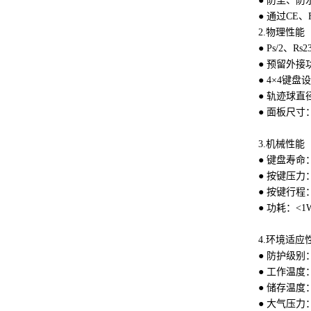
● 防尘、
● 通过CE、
2.
物理性能
● Ps/2、Rs
● 预留外接
● 4×4键盘
● 轨迹球直径
● 面板尺寸：
3.
机械性能
● 键盘寿命：>
● 按键压力：
● 按键行程：
● 功耗：<1W
4.环境适应
● 防护级别：
● 工作温度
● 储存温度：
● 大气压力：6