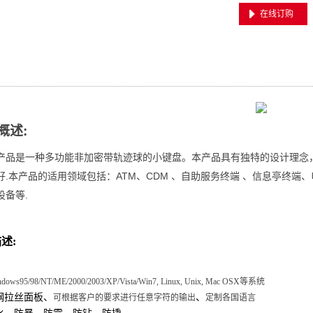
在线订购
概述:
产品是一种多功能非加密带轨迹球的小键盘。本产品具有独特的设计理念
.
ATM
CDM
好
本产品的适用领域包括：
、
、自助服务终端
、信息亭终端、
.
设备等
述:
ndows95/98/NT/ME/2000/2003/XP/Vista/Win7, Linux, Unix, Mac OSX
等系统
钢拉丝面板、
、
可根据客户的要求进行任意字符的输出
定制各国语言