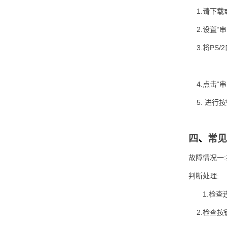
1.请下载或
2.设置“串
3.将PS/
4.点击“串
5. 进行
四
、
常见
故障情况一
判断处理:
1.检
2.检查按