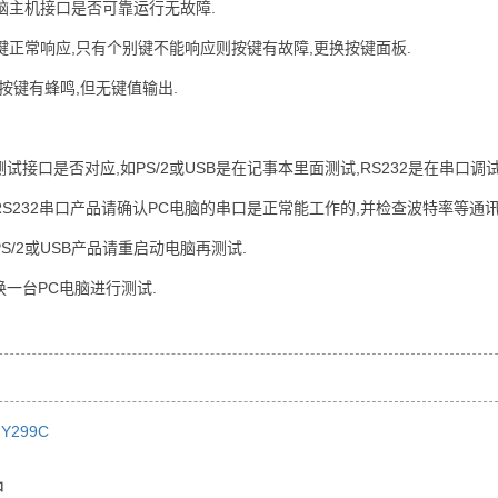
脑主机接口是否可靠运行无故障.
键正常响应,只有个别键不能响应则按键有故障,更换按键面板.
按键有蜂鸣,但无键值输出.
测试接口是否对应,如PS/2或USB是在记事本里面测试,RS232是在串口调
是RS232串口产品请确认PC电脑的串口是正常能工作的,并检查波特率等通
PS/2或USB产品请重启动电脑再测试.
换一台PC电脑进行测试.
Y299C
品