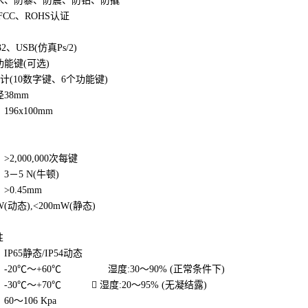
防水、防暴、防震、防钻、防撬
FCC、ROHS认证
232、USB(仿真Ps/2)
功能键(可选)
设计(10数字键、6个功能键)
38mm
196x100mm
2,000,000次每键
3－5 N(牛顿)
>0.45mm
(动态),<200mW(静态)
性
IP65静态/IP54动态
：-20℃～+60℃ 湿度:30～90% (正常条件下)
-30℃～+70℃  湿度:20～95% (无凝结露)
0～106 Kpa