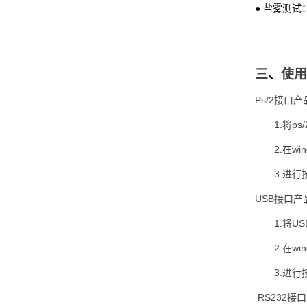
● 盐雾测试：GJ
三
、
使用
Ps/2接口产
1.将p
2.在w
3.进
USB接口产
1.将U
2.在w
3.进
RS232接口