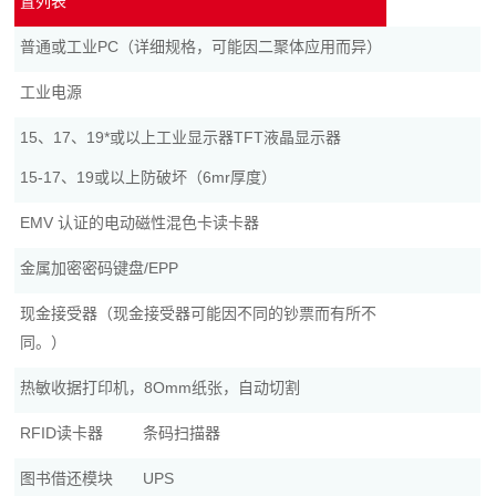
置列表
普通或工业PC（详细规格，可能因二聚体应用而异）
工业电源
15、17、19*或以上工业显示器TFT液晶显示器
15-17、19或以上防破坏（6mr厚度）
EMV 认证的电动磁性混色卡读卡器
金属加密密码键盘/EPP
现金接受器（现金接受器可能因不同的钞票而有所不
同。）
热敏收据打印机，8Omm纸张，自动切割
RFID读卡器
条码扫描器
图书借还模块
UPS