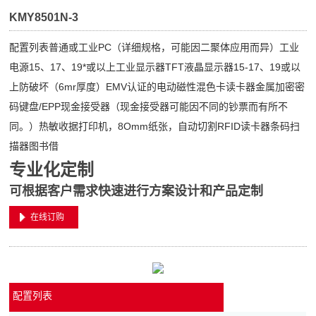
KMY8501N-3
配置列表普通或工业PC（详细规格，可能因二聚体应用而异）工业
电源15、17、19*或以上工业显示器TFT液晶显示器15-17、19或以
上防破坏（6mr厚度）EMV认证的电动磁性混色卡读卡器金属加密密
码键盘/EPP现金接受器（现金接受器可能因不同的钞票而有所不
同。）热敏收据打印机，8Omm纸张，自动切割RFID读卡器条码扫
描器图书借
专业化定制
可根据客户需求快速进行方案设计和产品定制
在线订购
配置列表