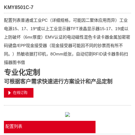
KMY8501C-7
配置列表普通或工业PC（详细规格，可能因二聚体应用而异）工业
电源15、17、19*或以上工业显示器TFT液晶显示器15-17、19或以
上防破坏（6mr厚度）EMV认证的电动磁性混色卡读卡器金属加密密
码键盘/EPP现金接受器（现金接受器可能因不同的钞票而有所不
同。）热敏收据打印机，8Omm纸张，自动切割RFID读卡器条码扫
描器图书借
专业化定制
可根据客户需求快速进行方案设计和产品定制
在线订购
配置列表