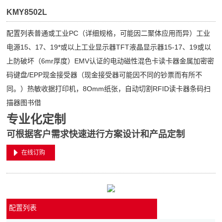
KMY8502L
配置列表普通或工业PC（详细规格，可能因二聚体应用而异）工业
电源15、17、19*或以上工业显示器TFT液晶显示器15-17、19或以
上防破坏（6mr厚度）EMV认证的电动磁性混色卡读卡器金属加密密
码键盘/EPP现金接受器（现金接受器可能因不同的钞票而有所不
同。）热敏收据打印机，8Omm纸张，自动切割RFID读卡器条码扫
描器图书借
专业化定制
可根据客户需求快速进行方案设计和产品定制
在线订购
配置列表