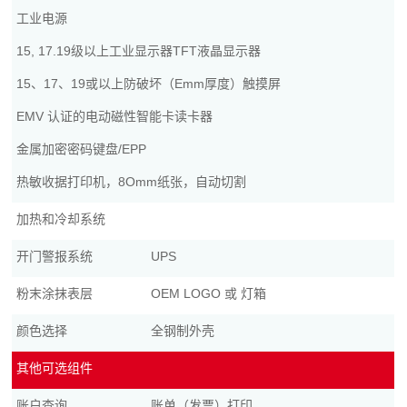
工业电源
15, 17.19级以上工业显示器TFT液晶显示器
15、17、19或以上防破坏（Emm厚度）触摸屏
EMV 认证的电动磁性智能卡读卡器
金属加密密码键盘/EPP
热敏收据打印机，8Omm纸张，自动切割
加热和冷却系统
开门警报系统
UPS
粉末涂抹表层
OEM LOGO 或 灯箱
颜色选择
全钢制外壳
其他可选组件
账户查询
账单（发票）打印