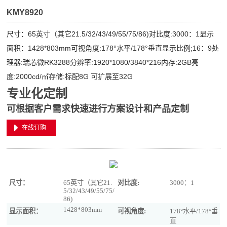
KMY8920
尺寸：65英寸（其它21.5/32/43/49/55/75/86)对比度:3000：1显示
面积：1428*803mm可视角度:178°水平/178°垂直显示比例;16：9处
理器:瑞芯微RK3288分辨率:1920*1080/3840*216内存:2GB亮
度:2000cd/㎡存储:标配8G 可扩展至32G
专业化定制
可根据客户需求快速进行方案设计和产品定制
在线订购
尺寸：
65英寸（其它21.
对比度:
3000：1
5/32/43/49/55/75/
86)
1428*803mm
显示面积：
可视角度:
178°水平/178°垂
直