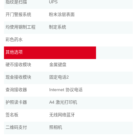
指纹是扫描
UPS
开门警报系统
粉末涂层表面
均使用钢制工程
制定系统
彩色药水
其他选项
硬币接收模块
金属键盘
现金接收模块
固定电话2
查询接收器
Internet 协议电话
护照读卡器
A4 激光打印机
签名板
无线网络蓝牙
二维码支付
照相机