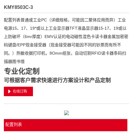
KMY8503C-3
配置列表普通或工业PC（详细规格，可能因二聚体应用而异）工业
电源15、17、19*或以上工业显示器TFT液晶显示器15-17、19或以
上防破坏（6mr厚度）EMV认证的电动磁性混色卡读卡器金属加密密
码键盘/EPP现金接受器（现金接受器可能因不同的钞票而有所不
同。）热敏收据打印机，8Omm纸张，自动切割RFID读卡器条码扫
描器图书借
专业化定制
可根据客户需求快速进行方案设计和产品定制
在线订购
配置列表