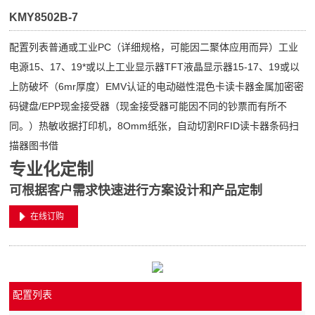
KMY8502B-7
配置列表普通或工业PC（详细规格，可能因二聚体应用而异）工业
电源15、17、19*或以上工业显示器TFT液晶显示器15-17、19或以
上防破坏（6mr厚度）EMV认证的电动磁性混色卡读卡器金属加密密
码键盘/EPP现金接受器（现金接受器可能因不同的钞票而有所不
同。）热敏收据打印机，8Omm纸张，自动切割RFID读卡器条码扫
描器图书借
专业化定制
可根据客户需求快速进行方案设计和产品定制
在线订购
配置列表