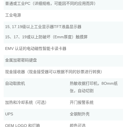
普通或工业PC（详细规格，可能因不同的应用而异）
工业电源
15, 17.19级以上工业显示器TFT液晶显示器
15、17、19或以上防破坏（Emm厚度）触摸屏
EMV 认证的电动磁性智能卡读卡器
金属加密密码键盘
现金接收器（现金接受器可以根据不同的钞票进行转换）
自动取款机
热敏收据打印机，8Omm纸
张，自动切割
加热和冷却系统（可选）
开门报警系统
UPS
全钢制外壳
OEM LOGO 和灯箱
颜色可选