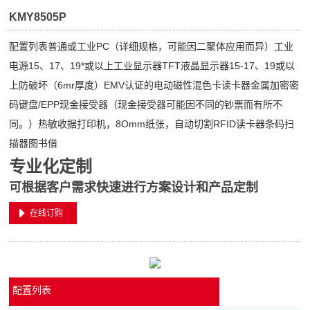
KMY8505P
配置列表普通或工业PC（详细规格，可能因二聚体应用而异）工业
电源15、17、19*或以上工业显示器TFT液晶显示器15-17、19或以
上防破坏（6mr厚度）EMV认证的电动磁性混色卡读卡器金属加密密
码键盘/EPP现金接受器（现金接受器可能因不同的钞票而有所不
同。）热敏收据打印机，8Omm纸张，自动切割RFID读卡器条码扫
描器图书借
专业化定制
可根据客户需求快速进行方案设计和产品定制
在线订购
配置列表