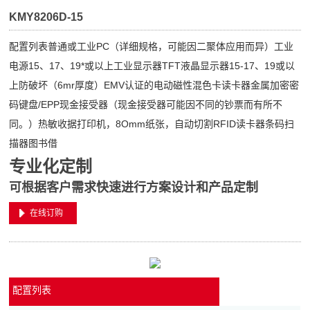
KMY8206D-15
配置列表普通或工业PC（详细规格，可能因二聚体应用而异）工业
电源15、17、19*或以上工业显示器TFT液晶显示器15-17、19或以
上防破坏（6mr厚度）EMV认证的电动磁性混色卡读卡器金属加密密
码键盘/EPP现金接受器（现金接受器可能因不同的钞票而有所不
同。）热敏收据打印机，8Omm纸张，自动切割RFID读卡器条码扫
描器图书借
专业化定制
可根据客户需求快速进行方案设计和产品定制
在线订购
配置列表