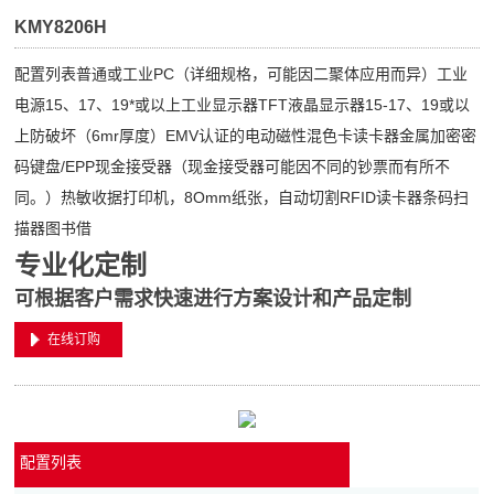
KMY8206H
配置列表普通或工业PC（详细规格，可能因二聚体应用而异）工业
电源15、17、19*或以上工业显示器TFT液晶显示器15-17、19或以
上防破坏（6mr厚度）EMV认证的电动磁性混色卡读卡器金属加密密
码键盘/EPP现金接受器（现金接受器可能因不同的钞票而有所不
同。）热敏收据打印机，8Omm纸张，自动切割RFID读卡器条码扫
描器图书借
专业化定制
可根据客户需求快速进行方案设计和产品定制
在线订购
配置列表