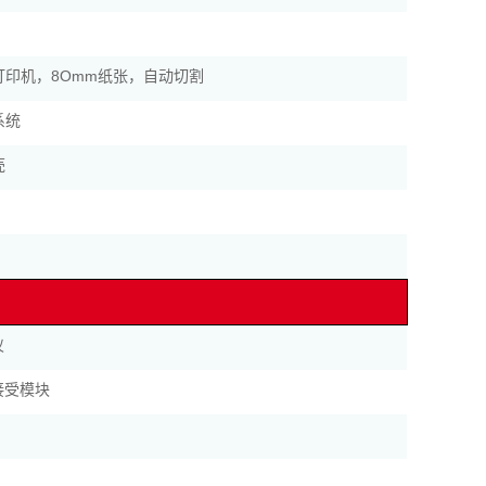
打印机，8Omm纸张，自动切割
系统
壳
仪
接受模块