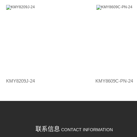
KMY8209J-24
KMY8609C-PN-24
联系信息
CONTACT INFORMATION