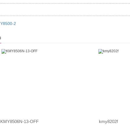
Y8500-2
品
KMY8506N-13-OFF
kmy8202f