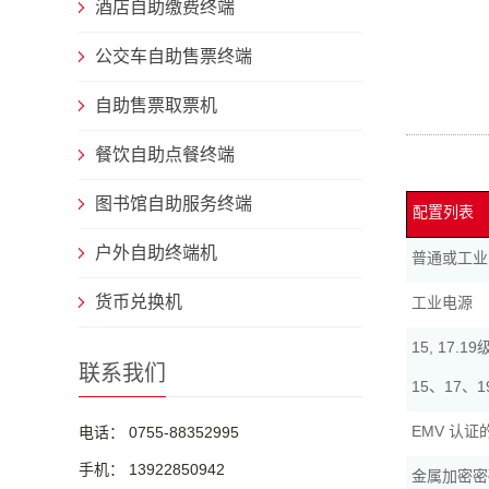
酒店自助缴费终端
公交车自助售票终端
自助售票取票机
餐饮自助点餐终端
图书馆自助服务终端
配置列表
户外自助终端机
普通或工业
货币兑换机
工业电源
15, 17
联系我们
15、17
EMV 认
电话： 0755-88352995
手机： 13922850942
金属加密密