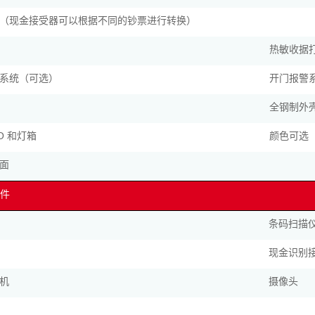
（现金接受器可以根据不同的钞票进行转换）
热敏收据
系统（可选）
开门报警
全钢制外
GO 和灯箱
颜色可选
面
件
条码扫描
现金识别
机
摄像头