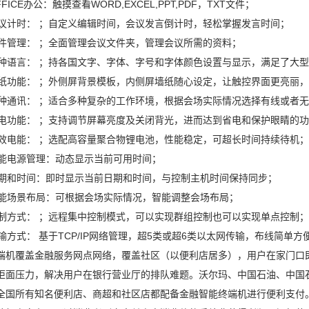
FFICE办公：触摸查看WORD,EXCEL,PPT,PDF，TXT文件；
会议计时： ；自定义编辑时间，会议发言倒计时，轻松掌握发言时间；
文件管理： ；全面管理会议文件夹，管理会议所需的资料；
多种语言： ；持各国文字、字体、字号和字体颜色设置与显示，满足了大
壁纸功能： ；外侧屏背景模板，内侧屏墙纸随心设定，让触控界面更亮丽
多种通讯： ；适合多种复杂的工作环境，根据会场实际情况选择有线或者
省电功能： ；支持调节屏幕亮度及关闭背光，进而达到省电和保护眼睛的
高效电能： ；选配高容量聚合物锂电池，性能稳定，可超长时间持续待机；
智能电源管理：动态显示当前可用时间；
日期和时间：即时显示当前日期和时间，与控制主机时间保持同步；
智能场景布局：可根据会场实际情况，智能调整会场布局；
控制方式： ；远程集中控制模式，可以实现群组控制也可以实现单点控制；
传输方式： 基于TCP/IP网络管理，超5类或超6类以太网传输，布线简单方
端机覆盖金融服务网点网络，覆盖社区（以便利店居多），用户在家门口
柜面压力，解决用户在银行营业厅的排队难题。沃尔玛、中国石油、中国
全国所有知名便利店、商超和社区店都配备金融智能终端机进行便利支付