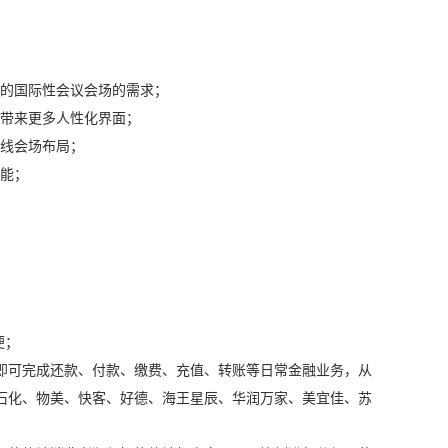
型的国际性会议会场的需求；
，带来更多人性化界面；
无线会场布局；
功能；
便；
即可完成还款、付款、缴费、充值、转账等日常金融业务，从
石化、物美、快客、好德、海王星辰、华润万家、美宜佳、苏
。