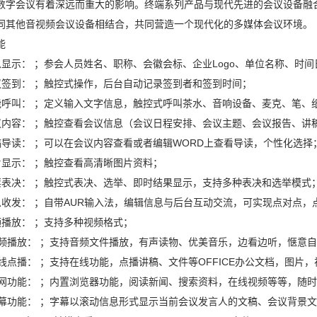
数字会议有着深远而重大的影响。终端系列产品与现代先进的会议设备融
同其他音视频会议设备相结合，共同营造一个现代化的多媒体会议环境。
能
息显示： ；参会人员姓名、职称、会徽会标、企业Logo、单位名称、时
议签到： ；触控式操作，后台自动记录签到者和签到时间；
能呼叫： ；定义输入文字信息，触控式呼叫茶水、音响设备、麦克、笔、
议内容： ；触控查看会议信息（会议日程安排、会议主题、会议报告、讲
稿导读： ；可以在会议内容查看或者编辑WORD上查看导读，个性化选择
片显示： ；触控查看高清晰图片资料；
票表决： ；触控式表决、选举、即时结果显示，支持多种表决和选举模式
息收发： ；自带AUR输入法，编辑信息与后台互动交流，可实现点对点
频播放： ；支持多种视频格式；
音频播放： ；支持音频文件播放，有声读物、优美音乐，边看边听，惬意
在线点播： ；支持在线功能，点播讲稿、文件等OFFICE办公文档，图片
上网功能： ；内置浏览器功能，阅读新闻、搜索资料，在线视频等等，随
字幕功能： ；字幕以滚动信息形式显示当前会议发言人的文稿、会议背景