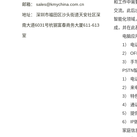
和工作中需
邮箱： sales@kmychina.com.cn
交流。此后
地址： 深圳市福田区沙头街道天安社区深
智能化领域
南大道6031号杭钢富春商务大厦611-613
成，并在此
室
电脑应
1） 
2） O
3） 
PST
1） 
2） 
3） 
4） 
5） 
6） I
家庭信