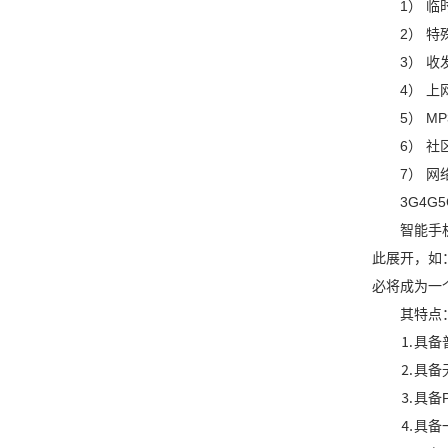
1） 
2） 
3） 
4） 上
5） M
6） 
7） 网
3G4G
智能手
此展开，如
必将成为一
其特点
⒈具备
⒉具备
⒊具备
⒋具备