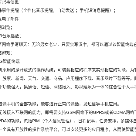
临时记事便笺；
特殊事件提醒（个性化音乐提醒，自动发送 ；手机短消息提醒）；
收发电子邮件；
网浏览；
P3音乐播放；
社区网络手写聊天：无论男女老少，只要会写汉字，都可以通过该智能终端
络游戏；
5G智能终端
机采用的是开放式的操作系统，可装载相应的程序来实现相应的功能，为
：股票、新闻、天气、交通、商品、应用程序下载、音乐图片下载等等。同
个功能强大，集通话、短信、网络接入、影视娱乐为一体的综合性个人手
：
普通手机的全部功能，能够进行正常的通话，发短信等手机应用。
无线接入互联网的能力，即需要支持GSM网络下的GPRS或者CDMA网络下的
PDA的功能，包括PIM（个人信息管理），日程记事，任务安排，多媒体
一个具有开放性的操作系统平台，可以安装更多的应用程序，从而使智能