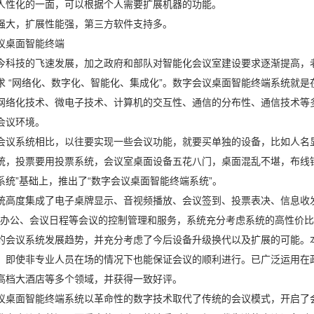
人性化的一面，可以根据个人需要扩展机器的功能。
强大，扩展性能强，第三方软件支持多。
议桌面智能终端
今科技的飞速发展，加之政府和部队对智能化会议室建设要求逐渐提高，
求 “网络化、数字化、智能化、集成化”。数字会议桌面智能终端系统就是
网络化技术、微电子技术、计算机的交互性、通信的分布性、通信技术等
会议环境。
会议系统相比，以往要实现一些会议功能，就要买单独的设备，比如人名
统，投票要用投票系统，会议室桌面设备五花八门，桌面混乱不堪，布线
系统”基础上，推出了“数字会议桌面智能终端系统”。
统高度集成了电子桌牌显示、音视频播放、会议签到、投票表决、信息收
fice办公、会议日程等会议的控制管理和服务，系统充分考虑系统的高性
的会议系统发展趋势，并充分考虑了今后设备升级换代以及扩展的可能。
，即使非专业人员在场的情况下也能保证会议的顺利进行。已广泛运用在
高档大酒店等多个领域，并获得一致好评。
议桌面智能终端系统以革命性的数字技术取代了传统的会议模式，开启了