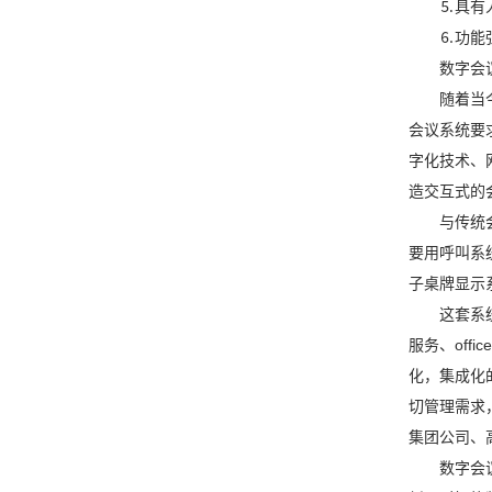
⒌具有
⒍功能
数字会
随着当
会议系统要
字化技术、
造交互式的
与传统
要用呼叫系
子桌牌显示
这套系
服务、of
化，集成化
切管理需求
集团公司、
数字会