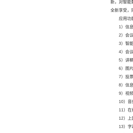
新，对智能
全新享受，
应用功
1）信
2）会
3）智
4）会
5）讲
6）图
7）投
8）信
9）视
10）
11）
12）
13）