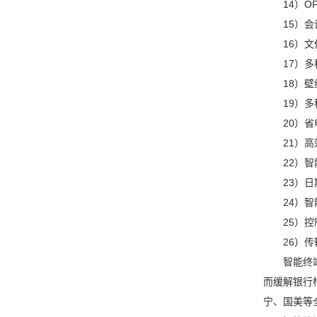
14）O
15）
16）
17）
18）
19）
20）
21）
22）
23）
24）
25）
26）
智能终
而缓解银行
宁、国美等