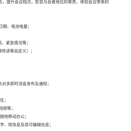
合，提升会议档次，彰显与会者地位的尊贵，体验会议带来的
间日期、电池电量；
纸、紧急情况等；
稿导读等自定义）；
；
；
，点对多即时消息发布及通知；
自在；
，视频等；
时随地移动办公；
文字、短信息及其可编辑信息；