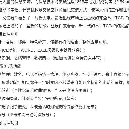
要大量的信息交流，而信息技术的突破是以1895年马可尼成功实现2.5
出现的电话、计算机也是突破空间的信息交流方式，使得人们的工作和生
，又使我们看到了一片新天地。最近出现市场上已出现的完全基于TCP/I
基础上增加了一些新的功能。让我们来看看，新一代的基于TCP/IP的家
用软件功能
电话、名片、邮件、特色铃声、便笺有机的结合，整体应用功能；
FFICE功能（WORD、EXEL阅读和字处理软件）；
手写识别、文档管理、数据同步（如和PC通过名片录入共享）；
N智能电话功能
电话管理：姓名、电话号码统一管理，便捷查找，“一击”拨号，来电直接显
来电屏蔽功能：如果你在一定时期内不希望来自某几个特定的电话的骚扰，
特色铃声（个性化音乐歌曲振铃、个人来电铃声预设）；
通话过程录音、针对某个特定来电的专用留言；
提供电子记事便笺，以便通话时对需要的信息作随手纪录；
P拨号（IP卡预设自动前缀拨号）；
息助理功能