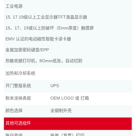
工业电源
15, 17.19级以上工业显示器TFT液晶显示器
15、17、19或以上防破坏（Emm厚度）触摸屏
EMV 认证的电动磁性智能卡读卡器
金属加密密码键盘/EPP
热敏收据打印机，8Omm纸张，自动切割
加热和冷却系统
开门警报系统
UPS
粉末涂抹表层
OEM LOGO 或 灯箱
颜色选择
全钢制外壳
其他可选组件
账户查询
账单（发票）打印